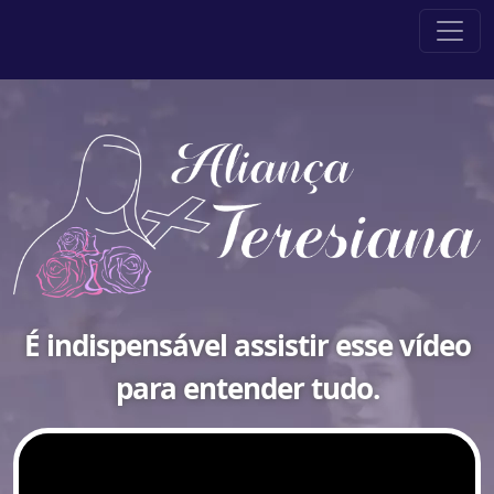
É indispensável assistir esse vídeo
para entender tudo.