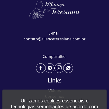
E-mail:
contato@aliancateresiana.com.br
Compartilhe:
Links
Vídeos
Conselhos
Utilizamos cookies essenciais e
Oração
tecnologias semelhantes de acordo com
Novena