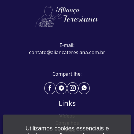
E-mail:
contato@aliancateresiana.com.br
Compartilhe:
Links
Vídeos
Conselhos
Utilizamos cookies essenciais e
Oração